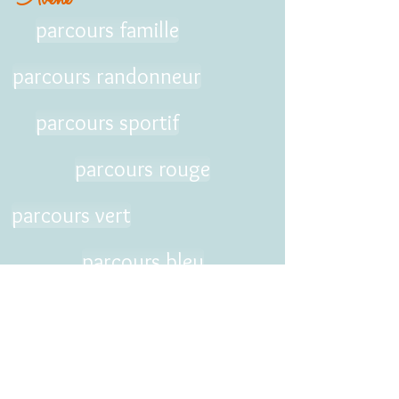
Avène
parcours famille
parcours randonneur
parcours sportif
parcours rouge
parcours vert
parcours bleu
Contactez-nous :
Adresse :
4 ancien chemin de Bédarieux 34650
Dio et Valquières
Mail :
verticalraidorb@gmail.com
Tél :
06 32 23 43 77
- Michel VIDAL (Président)