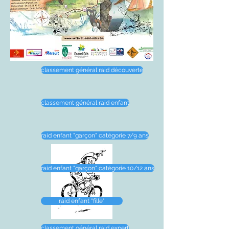
classement général raid découverte
classement général raid enfant
raid enfant "garçon" catégorie 7/9 ans
raid enfant "garçon" catégorie 10/12 ans
raid enfant "fille"
classement général raid expert