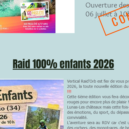
CO
Ouverture des 
06 juillet à 10
Raid 100% enfants 2026
Vertical Raid'Orb est fier de vous 
2026, la toute nouvelle édition d
!!!
Cette 6ème édition vous fera déco
rouges pour encore plus de plaisir !
Lunas-Les châteaux mais cette fois
des émotions, du sport, du dépasse
convivialité.
L'aventure sera au RDV car c'est 
des rochers, des monotraces, de be