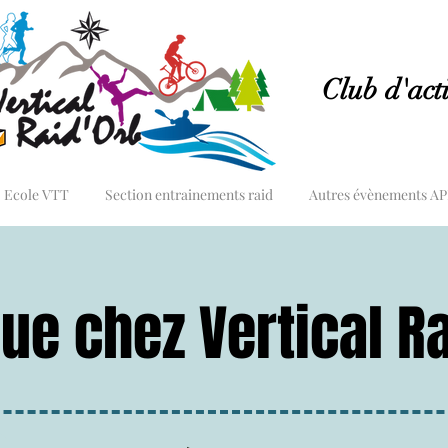
Club d'acti
Ecole VTT
Section entrainements raid
Autres évènements A
ue chez Vertical Ra