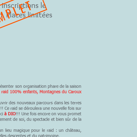
MPLET
inscriptions le
h. Places limitées
présenter son organisation phare de la saison
u
raid 100% enfants, Montagnes du Caroux
uvrir des nouveaux parcours dans les terres
!! Ce raid se déroulera une nouvelle fois sur
-ci
à DIO
!!! Une fois encore on vous promet
ment de soi, du spectacle et bien sûr de la
un lieu magique pour le raid : un château,
lles descentes et du patrimoine.