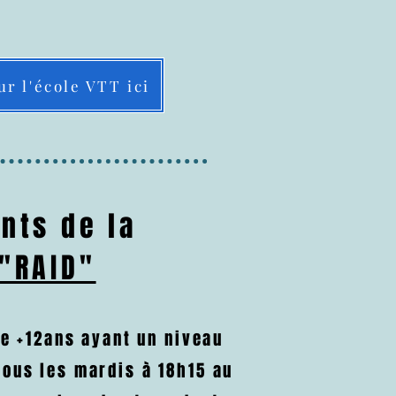
ur l'école VTT ici
nts de la
 "RAID"
e +12ans ayant un niveau
 tous les mardis à 18h15 au