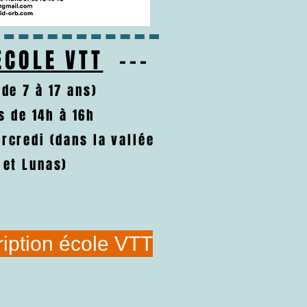
ECOLE VTT
---
 de 7 à 17 ans)
s de 14h à 16h
rcredi (dans la vallée
 et Lunas)
cription école VTT