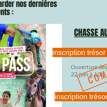
arder nos dernières
nts :
CHASSE A
inscription trésor
COM
Ouverture des 
22 juin à 10h. 
inscription trés