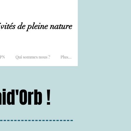
vités de pleine nature
PPN
Qui sommes nous ?
Plus...
id'Orb !